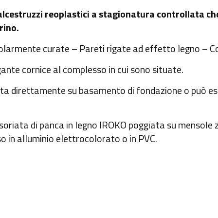
alcestruzzi reoplastici a stagionatura controllata c
rino.
colarmente curate – Pareti rigate ad effetto legno – 
ante cornice al complesso in cui sono situate.
ta direttamente su basamento di fondazione o può ess
ssoriata di panca in legno IROKO poggiata su mensole z
so in alluminio elettrocolorato o in PVC.