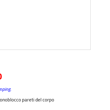
O
amping.
onoblocco pareti del corpo