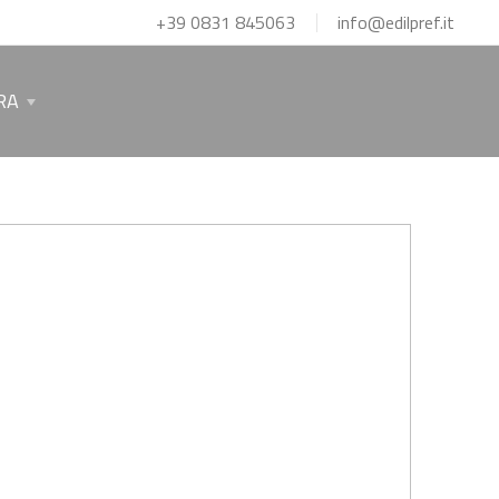
+39 0831 845063
info@edilpref.it
RA