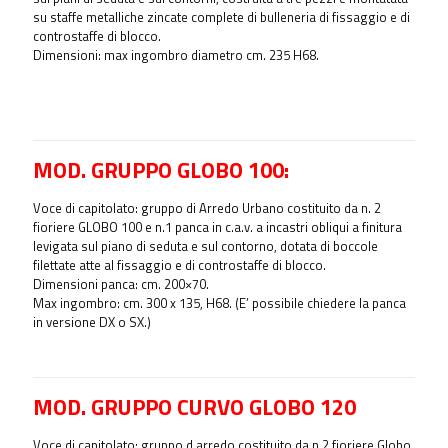
su staffe metalliche zincate complete di bulleneria di fissaggio e di
controstaffe di blocco.
Dimensioni: max ingombro diametro cm. 235 H68.
MOD. GRUPPO GLOBO 100:
Voce di capitolato: gruppo di Arredo Urbano costituito da n. 2
fioriere GLOBO 100 e n.1 panca in c.a.v. a incastri obliqui a finitura
levigata sul piano di seduta e sul contorno, dotata di boccole
filettate atte al fissaggio e di controstaffe di blocco.
Dimensioni panca: cm. 200×70.
Max ingombro: cm. 300 x 135, H68. (E’ possibile chiedere la panca
in versione DX o SX.)
MOD. GRUPPO CURVO GLOBO 120
Voce di capitolato: gruppo d arredo costituito da n.2 fioriere Globo