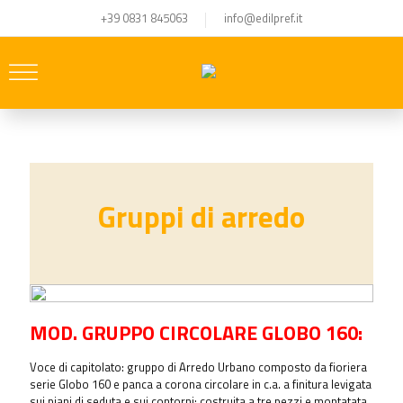
+39 0831 845063
info@edilpref.it
Gruppi di arredo
MOD. GRUPPO CIRCOLARE GLOBO 160:
Voce di capitolato: gruppo di Arredo Urbano composto da fioriera
serie Globo 160 e panca a corona circolare in c.a. a finitura levigata
sui piani di seduta e sui contorni; costruita a tre pezzi e montatata