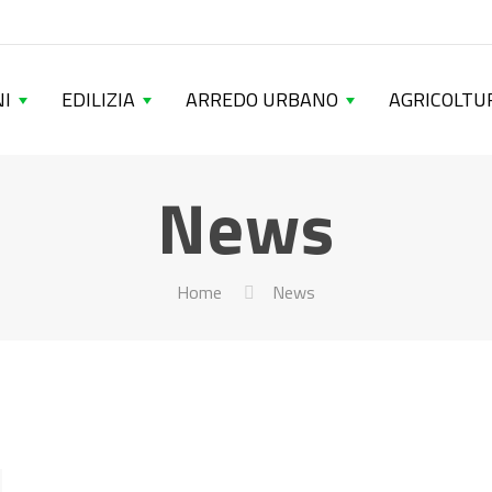
I
EDILIZIA
ARREDO URBANO
AGRICOLTU
News
Home
News